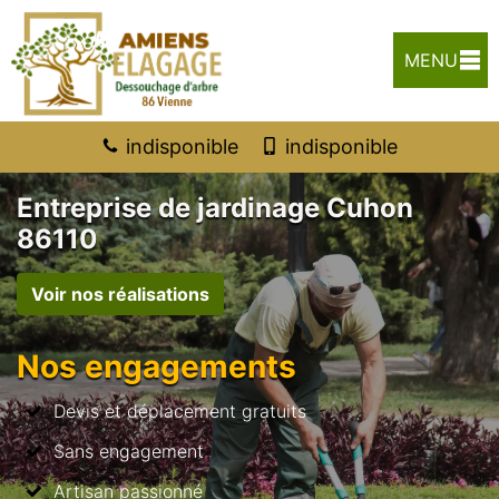
MENU
indisponible
indisponible
Entreprise de jardinage Cuhon
86110
Voir nos réalisations
Nos engagements
Devis et déplacement gratuits
Sans engagement
Artisan passionné