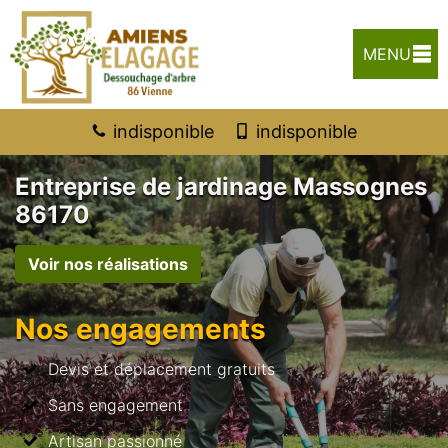
MENU
indisponible
indisponible
Entreprise de jardinage Massognes
86170
Voir nos réalisations
Nos engagements
Devis et déplacement gratuits
Sans engagement
Artisan passionné