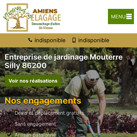
MENU
indisponible
indisponible
Entreprise de jardinage Mouterre
Silly 86200
Voir nos réalisations
Nos engagements
Devis et déplacement gratuits
Sans engagement
Artisan passionné