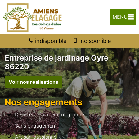
MENU
indisponible
indisponible
Entreprise de jardinage Oyre
86220
Voir nos réalisations
Nos engagements
Devis et déplacement gratuits
Sans engagement
Artisan passionné