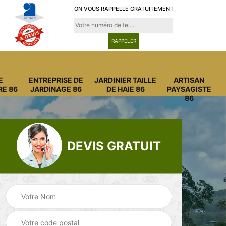
ON VOUS RAPPELLE GRATUITEMENT
E
ENTREPRISE DE
JARDINIER TAILLE
ARTISAN
RE 86
JARDINAGE 86
DE HAIE 86
PAYSAGISTE
86
DEVIS GRATUIT
Entreprise
Entreprise de
abattage arbre 86
jardinage 86