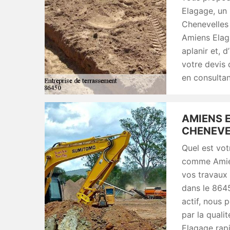
Elagage, un
Chenevelles
Amiens Elag
aplanir et, 
votre devis
en consultant
AMIENS E
CHENEVEL
Quel est vot
comme Amien
vos travaux
dans le 864
actif, nous
par la quali
Elagage rap