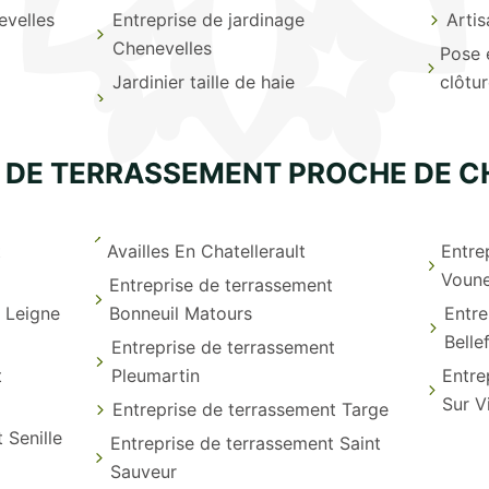
evelles
Entreprise de jardinage
Arti
Chenevelles
Pose 
Jardinier taille de haie
clôtu
 DE TERRASSEMENT PROCHE DE C
t
Availles En Chatellerault
Entre
Voune
Entreprise de terrassement
 Leigne
Bonneuil Matours
Entre
Belle
Entreprise de terrassement
t
Pleumartin
Entre
Sur V
Entreprise de terrassement Targe
 Senille
Entreprise de terrassement Saint
Sauveur