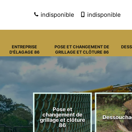
indisponible
indisponible
ENTREPRISE
POSE ET CHANGEMENT DE
DES
D'ÉLAGAGE 86
GRILLAGE ET CLÔTURE 86
Pose et
se
changement de
Dessouchage 8
 86
grillage et clôture
86