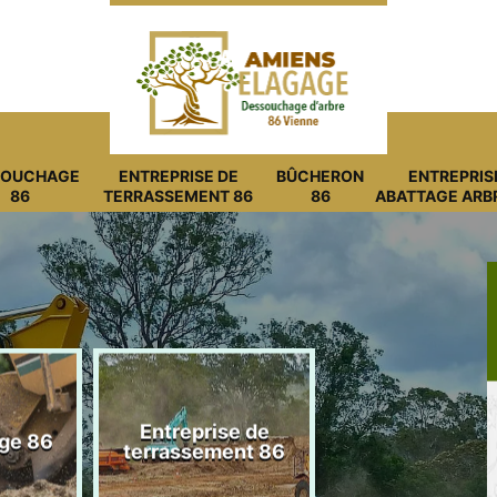
SOUCHAGE
ENTREPRISE DE
BÛCHERON
ENTREPRIS
86
TERRASSEMENT 86
86
ABATTAGE ARB
Entreprise de
6
Bûcheron 86
terrassement 86