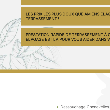
LES PRIX LES PLUS DOUX QUE AMIENS EL
TERRASSEMENT !
PRESTATION RAPIDE DE TERRASSEMENT À 
ELAGAGE EST LÀ POUR VOUS AIDER DANS V
Dessouchage Chenevelles