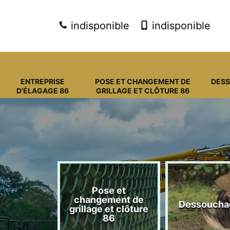
indisponible
indisponible
ENTREPRISE
POSE ET CHANGEMENT DE
DES
D'ÉLAGAGE 86
GRILLAGE ET CLÔTURE 86
Pose et
eprise
changement de
Dessoucha
gage 86
grillage et clôture
86