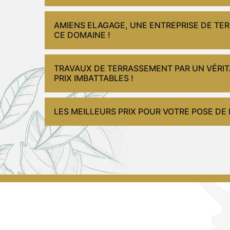
AMIENS ELAGAGE, UNE ENTREPRISE DE T
CE DOMAINE !
TRAVAUX DE TERRASSEMENT PAR UN VÉRITA
PRIX IMBATTABLES !
LES MEILLEURS PRIX POUR VOTRE POSE DE