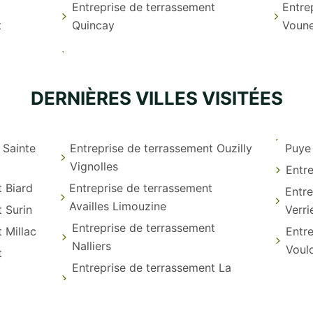
Entreprise de terrassement
Entre
t
Quincay
Voune
DERNIÈRES VILLES VISITÉES
 Sainte
Entreprise de terrassement Ouzilly
Puye
Vignolles
Entr
t Biard
Entreprise de terrassement
Entre
Availles Limouzine
 Surin
Verri
Entreprise de terrassement
 Millac
Entre
Nalliers
Voul
t
Entreprise de terrassement La