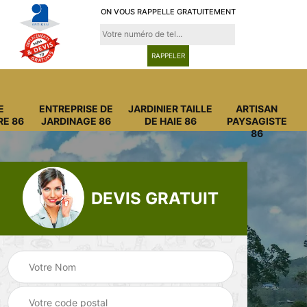
ON VOUS RAPPELLE GRATUITEMENT
E
ENTREPRISE DE
JARDINIER TAILLE
ARTISAN
RE 86
JARDINAGE 86
DE HAIE 86
PAYSAGISTE
86
DEVIS GRATUIT
Entreprise
Entreprise de
6
abattage arbre 86
jardinage 86