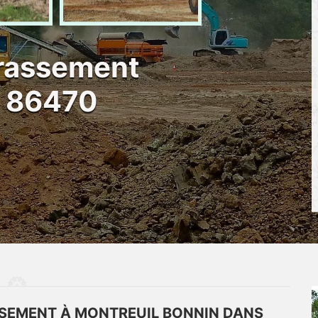
rrassement
n 86470
SSEMENT À MONTREUIL BONNIN DANS