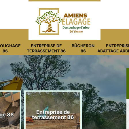
SOUCHAGE
ENTREPRISE DE
BÛCHERON
ENTREPRIS
86
TERRASSEMENT 86
86
ABATTAGE ARB
Entreprise de
ge 86
Bûcheron 8
terrassement 86