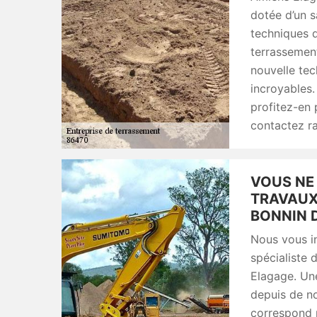
dotée d’un s
techniques d
terrassement
nouvelle te
incroyables
profitez-en p
contactez ra
VOUS NE
TRAVAUX
BONNIN D
Nous vous in
spécialiste 
Elagage. Une
depuis de no
correspond 